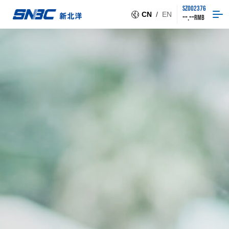
SZ002376
CN
/
EN
--.--
RMB