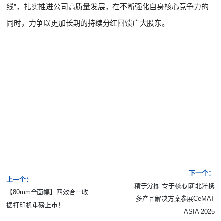
线”，扎实推进公司高质量发展，在不断强化自身核心竞争力的
同时，力争以更加长期的持续分红回馈广大股东。
下一个：
上一个：
精于分拣 专于核心|新北洋携
【80mm全面幅】四效合一收
多产品解决方案参展CeMAT
据打印机重磅上市！
ASIA 2025