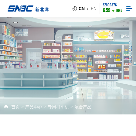
SZ002376
CN
/
EN
6.59
RMB
>
>
>
首页
产品中心
专用打印机
混合产品